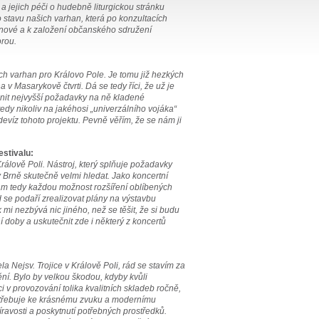
 jejich péči o hudebně liturgickou stránku
o stavu našich varhan, která po konzultacích
 nové a k založení občanského sdružení
orou.
ch varhan pro Královo Pole. Je tomu již hezkých
a v Masarykově čtvrti. Dá se tedy říci, že už je
plnit nejvyšší požadavky na ně kladené
dy nikoliv na jakéhosi „univerzálního vojáka“
 devíz tohoto projektu. Pevně věřím, že se nám ji
stivalu:
rálově Poli. Nástroj, který splňuje požadavky
 Brně skutečně velmi hledat. Jako koncertní
ám tedy každou možnost rozšíření oblíbených
 se podaří zrealizovat plány na výstavbu
 mi nezbývá nic jiného, než se těšit, že si budu
doby a uskutečnit zde i některý z koncertů
a Nejsv. Trojice v Králově Poli, rád se stavím za
í. Bylo by velkou škodou, kdyby kvůli
i v provozování tolika kvalitních skladeb ročně,
 potřebuje ke krásnému zvuku a modernímu
íravosti a poskytnutí potřebných prostředků.