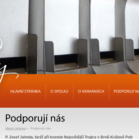
HLAVNÍ
STRÁNKA
O
SPOLKU
O
VARHANÁCH
PODPORUJÍ
Hlavní stránka
» Podporují nás
P. Josef Jahoda, farář při kostele Nejsvětější Trojice v Brně-Králově Poli: