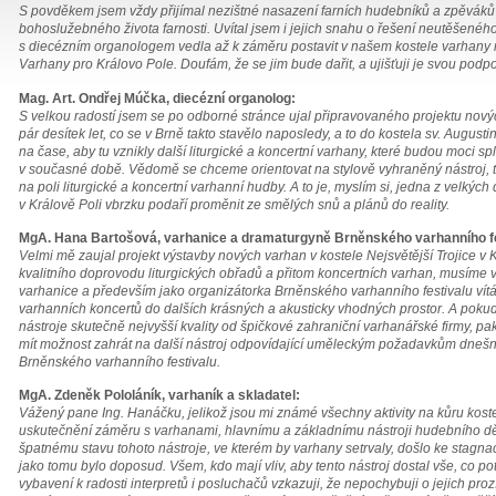
S povděkem jsem vždy přijímal nezištné nasazení farních hudebníků a zpěváků a
bohoslužebného života farnosti. Uvítal jsem i jejich snahu o řešení neutěšenéh
s diecézním organologem vedla až k záměru postavit v našem kostele varhany
Varhany pro Královo Pole. Doufám, že se jim bude dařit, a ujišťuji je svou podp
Mag. Art. Ondřej Múčka, diecézní organolog:
S velkou radostí jsem se po odborné stránce ujal připravovaného projektu nový
pár desítek let, co se v Brně takto stavělo naposledy, a to do kostela sv. Augustin
na čase, aby tu vznikly další liturgické a koncertní varhany, které budou moci s
v současné době. Vědomě se chceme orientovat na stylově vyhraněný nástroj, te
na poli liturgické a koncertní varhanní hudby. A to je, myslím si, jedna z velkých
v Králově Poli vbrzku podaří proměnit ze smělých snů a plánů do reality.
MgA. Hana Bartošová, varhanice a dramaturgyně Brněnského varhanního fe
Velmi mě zaujal projekt výstavby nových varhan v kostele Nejsvětější Trojice v K
kvalitního doprovodu liturgických obřadů a přitom koncertních varhan, musíme v
varhanice a především jako organizátorka Brněnského varhanního festivalu vít
varhanních koncertů do dalších krásných a akusticky vhodných prostor. A pokud
nástroje skutečně nejvyšší kvality od špičkové zahraniční varhanářské firmy, pak
mít možnost zahrát na další nástroj odpovídající uměleckým požadavkům dnešní 
Brněnského varhanního festivalu.
MgA. Zdeněk Pololáník, varhaník a skladatel:
Vážený pane Ing. Hanáčku, jelikož jsou mi známé všechny aktivity na kůru kostel
uskutečnění záměru s varhanami, hlavnímu a základnímu nástroji hudebního děn
špatnému stavu tohoto nástroje, ve kterém by varhany setrvaly, došlo ke stagnac
jako tomu bylo doposud. Všem, kdo mají vliv, aby tento nástroj dostal vše, co
vybavení k radosti interpretů i posluchačů vzkazuji, že nepochybuji o jejich proz