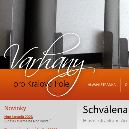
HLAVNÍ
STRÁNKA
O
Noc kostelů 2026
Hlavní stránka
»
Arc
V pátek zveme na Noc kostelů.