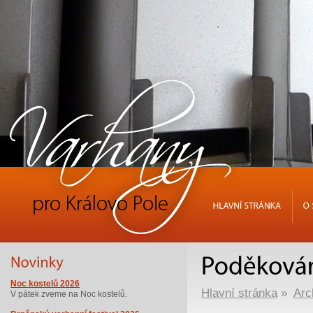
HLAVNÍ
STRÁNKA
O
Noc kostelů 2026
Hlavní stránka
»
Arc
V pátek zveme na Noc kostelů.