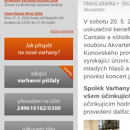
Brněnský varhanní festival 2026
Hlavní stránka
»
Arc
Zveme na Brněnský varhanní festival.
Akvarteto
Open House Brno 2026
Dne 17. 5. 2026 bude zpřístupněn kůr
V sobotu 20. 5. 
kostela od 14:00 do 17:00 hodin.
uskutečnil benef
Archiv novinek
Cantate a sólis
souboru Akvarte
Kunovského prove
vynikající úrovni
mladých hlasů a 
provést koncert 
Spolek Varhany 
všem účinkujíc
účinkujícím hod
provedení dalšíc