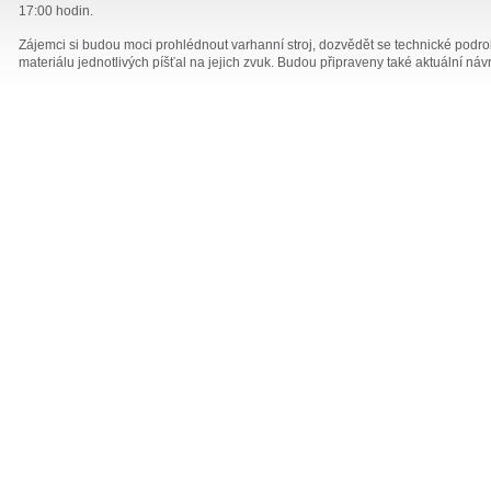
17:00 hodin.
Zájemci si budou moci prohlédnout varhanní stroj, dozvědět se technické podrobn
materiálu jednotlivých píšťal na jejich zvuk. Budou připraveny také aktuální ná