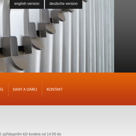
english version
deutsche version
NÁS
DARY
A
DÁRCI
KONTAKT
 zpřístupněn kůr kostela od 14:00 do