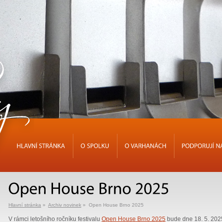
HLAVNÍ
STRÁNKA
O
SPOLKU
O
VARHANÁCH
PODPORUJÍ
Hlavní stránka
»
Archiv novinek
» Open House Brno 2025
V rámci letošního ročníku festivalu
Open House Brno 2025
bude dne 18. 5. 2025