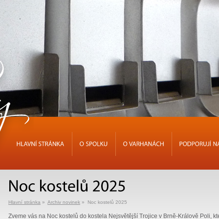
HLAVNÍ
STRÁNKA
O
SPOLKU
O
VARHANÁCH
PODPORUJÍ
Hlavní stránka
»
Archiv novinek
» Noc kostelů 2025
Zveme vás na Noc kostelů do kostela Nejsvětější Trojice v Brně-Králově Poli, kt