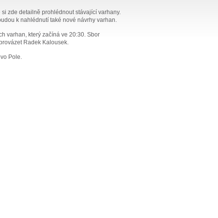
i zde detailně prohlédnout stávající varhany.
 budou k nahlédnutí také nové návrhy varhan.
 varhan, který začíná ve 20:30. Sbor
 provázet Radek Kalousek.
ovo Pole.