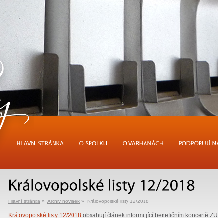
HLAVNÍ
STRÁNKA
O
SPOLKU
O
VARHANÁCH
PODPORUJÍ
Hlavní stránka
»
Archiv novinek
» Královopolské listy 12/2018
Královopolské listy 12/2018
obsahují článek informující benefičním koncertě Z