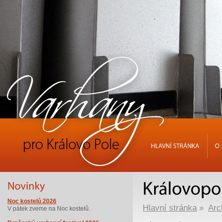
HLAVNÍ
STRÁNKA
O
Noc kostelů 2026
Hlavní stránka
»
Arc
V pátek zveme na Noc kostelů.