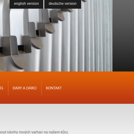
english version
deutsche version
NÁS
DARY
A
DÁRCI
KONTAKT
dnout návrhy nových varhan na našem kůru.