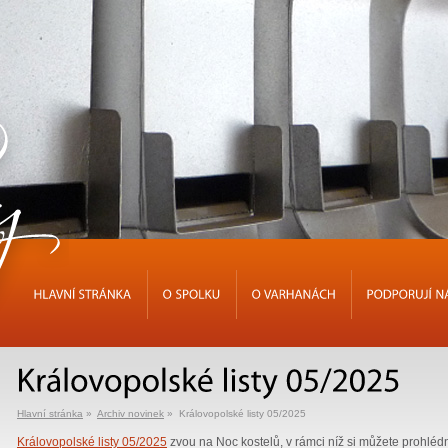
HLAVNÍ
STRÁNKA
O
SPOLKU
O
VARHANÁCH
PODPORUJÍ
Hlavní stránka
»
Archiv novinek
» Královopolské listy 05/2025
Královopolské listy 05/2025
zvou na Noc kostelů, v rámci níž si můžete prohlé