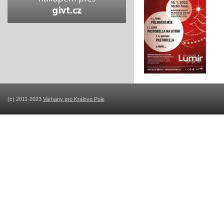
(c) 2011-2023
Varhany pro Královo Pole