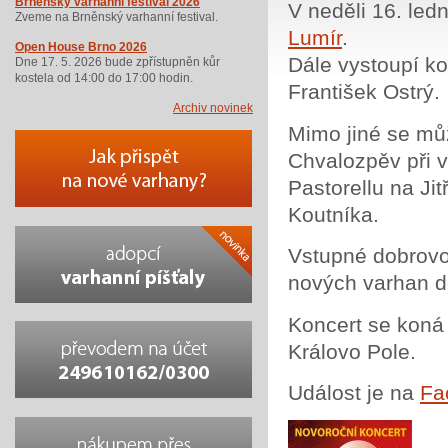
Brněnský varhanní festival 2026
V neděli 16. led
Zveme na Brněnský varhanní festival.
Lumír
.
Open House Brno 2026
Dále vystoupí ko
Dne 17. 5. 2026 bude zpřístupněn kůr
kostela od 14:00 do 17:00 hodin.
František Ostrý.
Archiv novinek
Mimo jiné se můž
Chvalozpěv při v
Pastorellu na Jit
Koutníka.
Vstupné dobrovo
nových varhan d
Koncert se koná
Královo Pole.
Událost je na
Fa