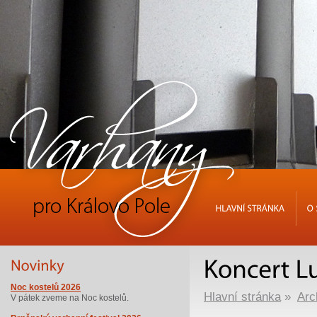
HLAVNÍ
STRÁNKA
O
Noc kostelů 2026
Hlavní stránka
»
Arc
V pátek zveme na Noc kostelů.