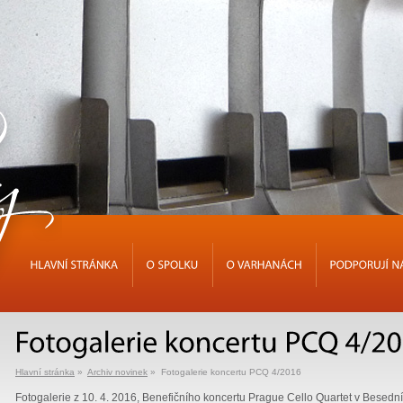
HLAVNÍ
STRÁNKA
O
SPOLKU
O
VARHANÁCH
PODPORUJÍ
Hlavní stránka
»
Archiv novinek
» Fotogalerie koncertu PCQ 4/2016
Fotogalerie z 10. 4. 2016, Benefičního koncertu Prague Cello Quartet v Besed