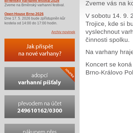
Brněnský varhanní festival 2026
Zveme vás na ko
Zveme na Brněnský varhanní festival.
Open House Brno 2026
V sobotu 14. 9. 
Dne 17. 5. 2026 bude zpřístupněn kůr
Trojice, kde si 
kostela od 14:00 do 17:00 hodin.
vyslechnout var
Archiv novinek
činnosti spolku.
Na varhany hraje
Koncert se koná
Brno-Královo Pol