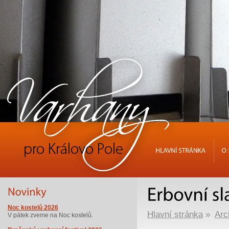
HLAVNÍ
STRÁNKA
O
Noc kostelů 2026
Hlavní stránka
»
Arc
V pátek zveme na Noc kostelů.