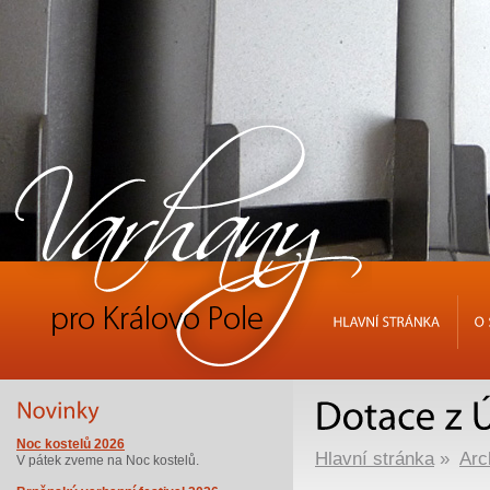
HLAVNÍ
STRÁNKA
O
Noc kostelů 2026
Hlavní stránka
»
Arc
V pátek zveme na Noc kostelů.