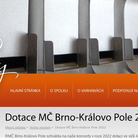
HLAVNÍ
STRÁNKA
O
SPOLKU
O
VARHANÁCH
PODPORUJÍ
Hlavní stránka
»
Archiv novinek
» Dotace MČ Brno-Královo Pole 2022
RMČ Brno-Královo Pole schválila na naše koncerty v roce 2022 dotaci ve výši 4