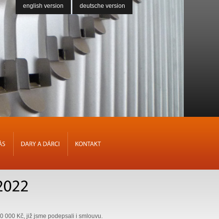
english version
deutsche version
NÁS
DARY
A
DÁRCI
KONTAKT
0 000 Kč, již jsme podepsali i smlouvu.