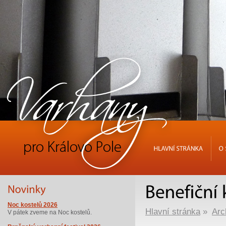
HLAVNÍ
STRÁNKA
O
Noc kostelů 2026
Hlavní stránka
»
Arc
V pátek zveme na Noc kostelů.